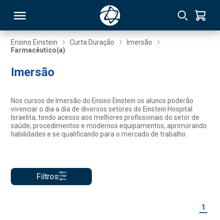
Ensino Einstein
Curta Duração
Imersão
Farmacêutico(a)
RSO
Imersão
TIVAS
Nos cursos de Imersão do Ensino Einstein os alunos poderão
vivenciar o dia a dia de diversos setores do Einstein Hospital
S
IN
Israelita, tendo acesso aos melhores profissionais do setor de
saúde, procedimentos e modernos equipamentos, aprimorando
habilidades e se qualificando para o mercado de trabalho.
ONAL
Filtros
 MBA
1
NTRO