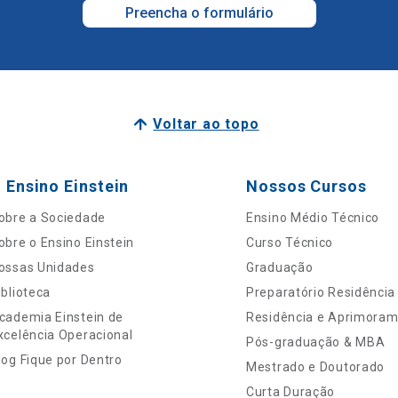
Preencha o formulário
Voltar ao topo
 Ensino Einstein
Nossos Cursos
obre a Sociedade
Ensino Médio Técnico
obre o Ensino Einstein
Curso Técnico
ossas Unidades
Graduação
iblioteca
Preparatório Residência
cademia Einstein de
Residência e Aprimora
xcelência Operacional
Pós-graduação & MBA
log Fique por Dentro
Mestrado e Doutorado
Curta Duração