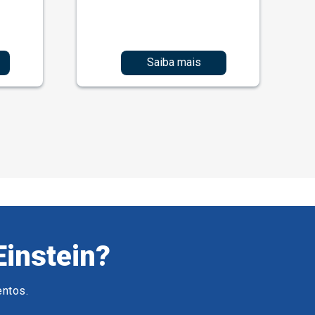
Saiba mais
Einstein?
entos.