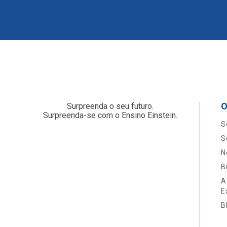
O
Surpreenda o seu futuro.
Surpreenda-se com o Ensino Einstein.
S
S
N
B
A
E
B