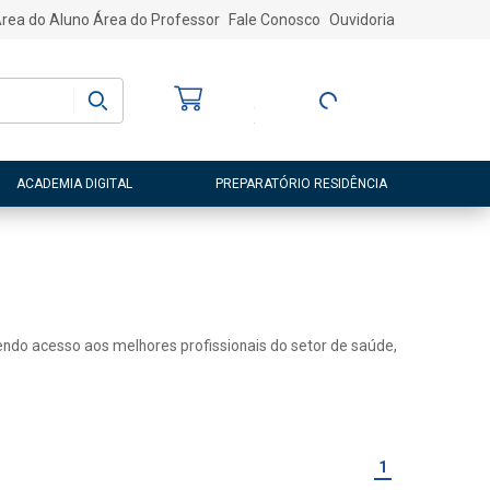
rea do Aluno
Área do Professor
Fale Conosco
Ouvidoria
Bem-vindo
(a)
Entre ou Cadastre-
se
ACADEMIA DIGITAL
PREPARATÓRIO RESIDÊNCIA
 tendo acesso aos melhores profissionais do setor de saúde,
1