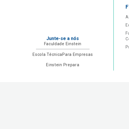
F
A
E
F
Junte-se a nós
C
Faculdade Einstein
P
Escola Técnica
Para Empresas
Einstein Prepara