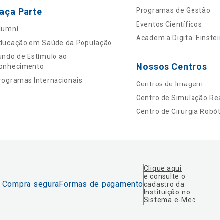
aça Parte
Programas de Gestão
Eventos Científicos
lumni
Academia Digital Einstei
ducação em Saúde da População
undo de Estímulo ao
Nossos Centros
onhecimento
rogramas Internacionais
Centros de Imagem
Centro de Simulação Rea
Centro de Cirurgia Robót
Clique aqui
e consulte o
Compra segura
Formas de pagamento
cadastro da
Instituição no
Sistema e-Mec