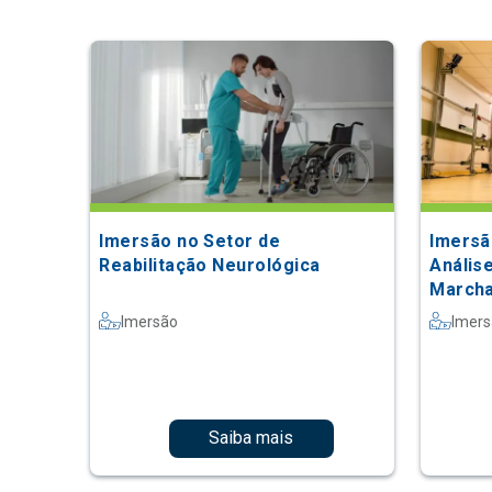
Imersão no Setor de
Imersã
Reabilitação Neurológica
Anális
March
Imersão
Imer
Saiba mais