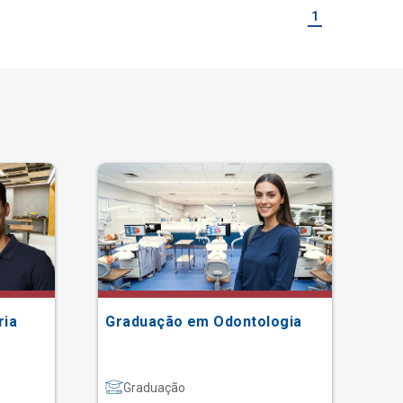
1
ria
Graduação em Odontologia
Gr
Graduação