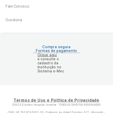
Fale Conosco
Ouvidoria
Compra segura
Formas de pagamento
Clique aqui
e consulte o
cadastro da
Instituição no
Sistema e-Mec
Termos de Uso e Política de Privacidade
©2025 Einstein Hospital Israelita -
TODOS OS DIREITOS RESERVADOS
CNPJ: 60.765.823/0001-30 - Endereço: Av. Albert Einstein, 627 - Morumbi -