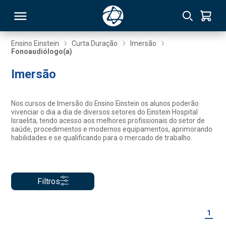
Ensino Einstein
Curta Duração
Imersão
Fonoaudiólogo(a)
RSO
Imersão
TIVAS
Nos cursos de Imersão do Ensino Einstein os alunos poderão
vivenciar o dia a dia de diversos setores do Einstein Hospital
S
IN
Israelita, tendo acesso aos melhores profissionais do setor de
saúde, procedimentos e modernos equipamentos, aprimorando
habilidades e se qualificando para o mercado de trabalho.
ONAL
Filtros
 MBA
1
NTRO