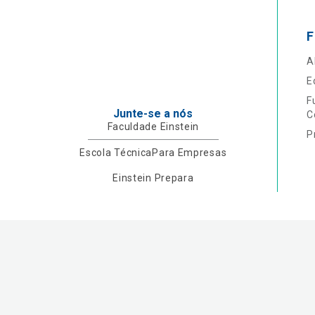
F
A
E
F
Junte-se a nós
C
Faculdade Einstein
P
Escola Técnica
Para Empresas
Einstein Prepara