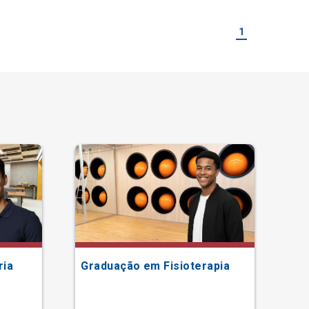
1
ria
Graduação em Fisioterapia
Gr