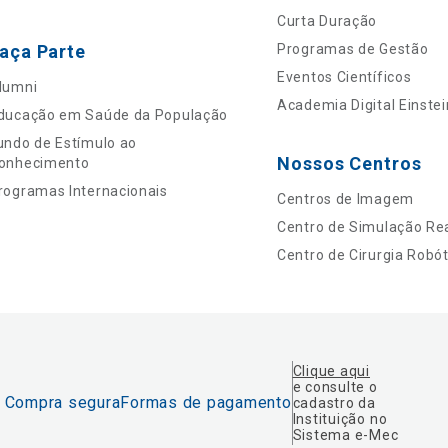
Curta Duração
aça Parte
Programas de Gestão
Eventos Científicos
lumni
Academia Digital Einstei
ducação em Saúde da População
undo de Estímulo ao
Nossos Centros
onhecimento
rogramas Internacionais
Centros de Imagem
Centro de Simulação Rea
Centro de Cirurgia Robót
Clique aqui
e consulte o
Compra segura
Formas de pagamento
cadastro da
Instituição no
Sistema e-Mec