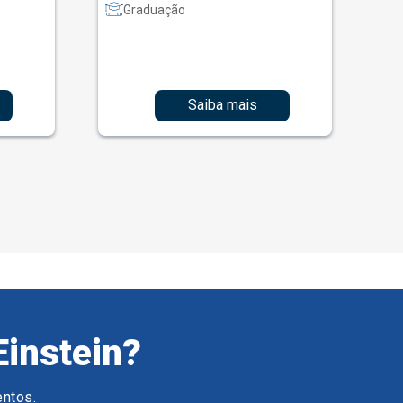
Graduação
Saiba mais
Einstein?
entos.