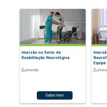
Imersão no Setor de
Imersã
Reabilitação Neurológica
Neurofi
Equipe 
Imersão
Imer
Saiba mais