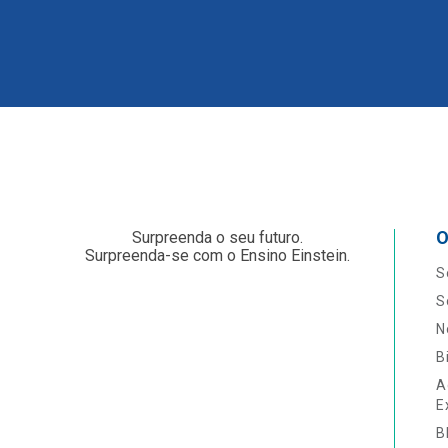
O
Surpreenda o seu futuro.
Surpreenda-se com o Ensino Einstein.
S
S
N
B
A
E
B