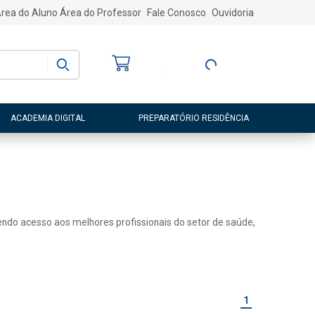
rea do Aluno
Área do Professor
Fale Conosco
Ouvidoria
Bem-vindo
(a)
Entre ou Cadastre-
se
ACADEMIA DIGITAL
PREPARATÓRIO RESIDÊNCIA
 tendo acesso aos melhores profissionais do setor de saúde,
1