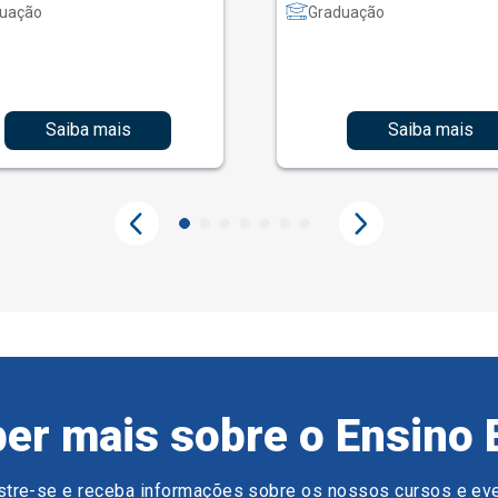
uação
Graduação
Saiba mais
Saiba mais
er mais sobre o Ensino 
tre-se e receba informações sobre os nossos cursos e ev