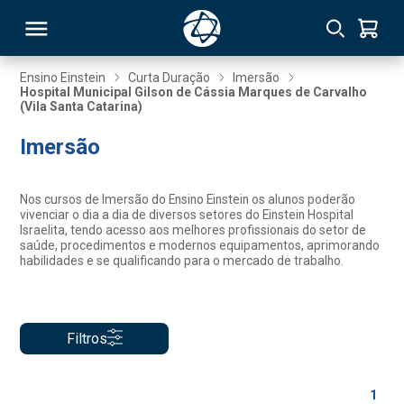
Ensino Einstein
Curta Duração
Imersão
Hospital Municipal Gilson de Cássia Marques de Carvalho
(Vila Santa Catarina)
RSO
Imersão
TIVAS
Nos cursos de Imersão do Ensino Einstein os alunos poderão
S
IN
vivenciar o dia a dia de diversos setores do Einstein Hospital
Israelita, tendo acesso aos melhores profissionais do setor de
saúde, procedimentos e modernos equipamentos, aprimorando
ONAL
habilidades e se qualificando para o mercado de trabalho.
 MBA
Filtros
1
NTRO