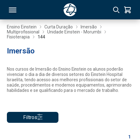
Ensino Einstein
Curta Duração
Imersão
Multiprofissional
Unidade Einstein - Morumbi
Fisioterapia
144
RSO
Imersão
TIVAS
Nos cursos de Imersão do Ensino Einstein os alunos poderão
S
IN
vivenciar o dia a dia de diversos setores do Einstein Hospital
Israelita, tendo acesso aos melhores profissionais do setor de
saúde, procedimentos e modernos equipamentos, aprimorando
ONAL
habilidades e se qualificando para o mercado de trabalho.
 MBA
Filtros
1
NTRO