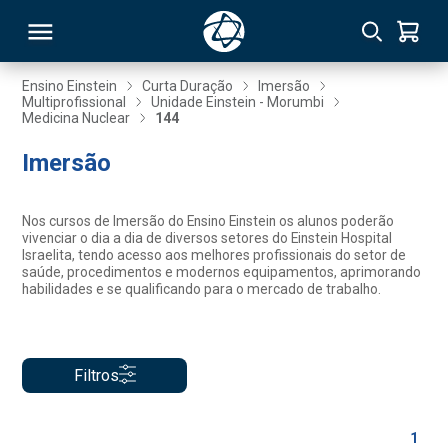
Ensino Einstein
Curta Duração
Imersão
Multiprofissional
Unidade Einstein - Morumbi
Medicina Nuclear
144
RSO
Imersão
TIVAS
Nos cursos de Imersão do Ensino Einstein os alunos poderão
S
IN
vivenciar o dia a dia de diversos setores do Einstein Hospital
Israelita, tendo acesso aos melhores profissionais do setor de
saúde, procedimentos e modernos equipamentos, aprimorando
ONAL
habilidades e se qualificando para o mercado de trabalho.
 MBA
Filtros
1
NTRO