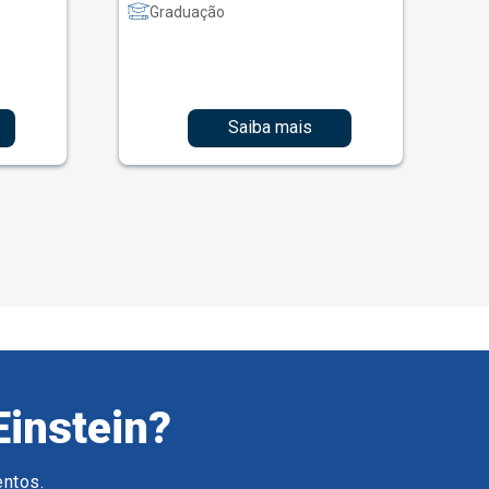
Graduação
Saiba mais
Einstein?
entos.