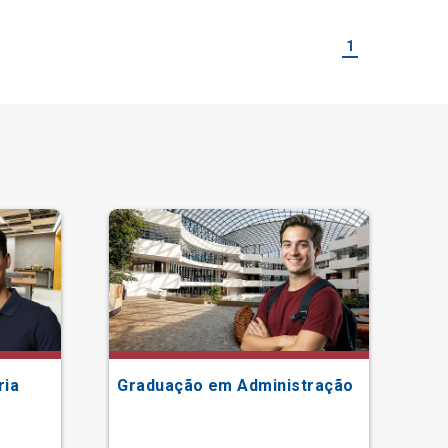
1
ria
Graduação em Administração
Gr