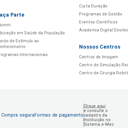
Curta Duração
aça Parte
Programas de Gestão
Eventos Científicos
lumni
Academia Digital Einstei
ducação em Saúde da População
undo de Estímulo ao
Nossos Centros
onhecimento
rogramas Internacionais
Centros de Imagem
Centro de Simulação Rea
Centro de Cirurgia Robót
Clique aqui
e consulte o
Compra segura
Formas de pagamento
cadastro da
Instituição no
Sistema e-Mec