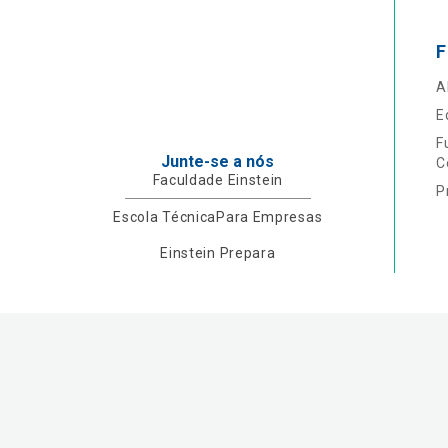
F
A
E
F
Junte-se a nós
C
Faculdade Einstein
P
Escola Técnica
Para Empresas
Einstein Prepara