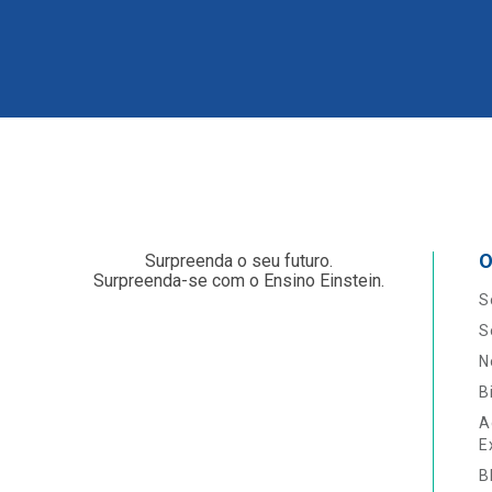
O
Surpreenda o seu futuro.
Surpreenda-se com o Ensino Einstein.
S
S
N
B
A
E
B