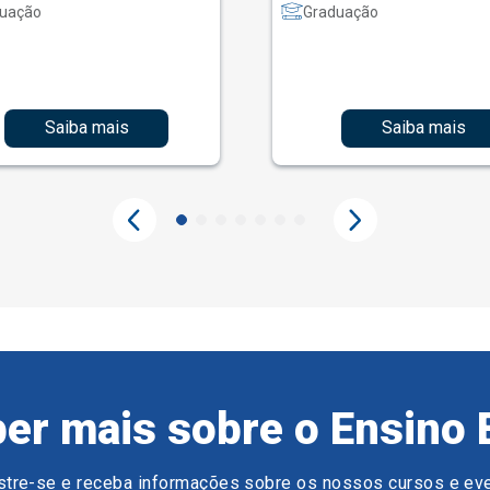
uação
Graduação
Saiba mais
Saiba mais
er mais sobre o Ensino 
tre-se e receba informações sobre os nossos cursos e ev