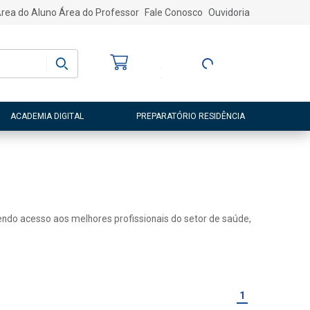
rea do Aluno
Área do Professor
Fale Conosco
Ouvidoria
Bem-vindo
(a)
Entre ou Cadastre-
se
ACADEMIA DIGITAL
PREPARATÓRIO RESIDÊNCIA
 tendo acesso aos melhores profissionais do setor de saúde,
1