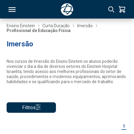
Ensino Einstein
Curta Duração
Imersão
Profissional de Educação Física
RSO
Imersão
TIVAS
Nos cursos de Imersão do Ensino Einstein os alunos poderão
vivenciar o dia a dia de diversos setores do Einstein Hospital
S
IN
Israelita, tendo acesso aos melhores profissionais do setor de
saúde, procedimentos e modernos equipamentos, aprimorando
habilidades e se qualificando para o mercado de trabalho.
ONAL
Filtros
 MBA
1
NTRO