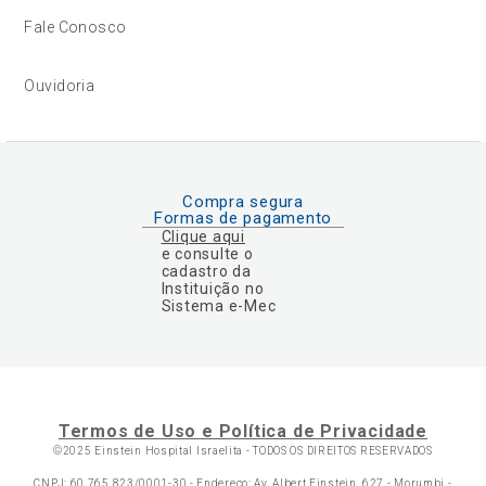
Fale Conosco
Ouvidoria
Compra segura
Formas de pagamento
Clique aqui
e consulte o
cadastro da
Instituição no
Sistema e-Mec
Termos de Uso e Política de Privacidade
©2025 Einstein Hospital Israelita -
TODOS OS DIREITOS RESERVADOS
CNPJ: 60.765.823/0001-30 - Endereço: Av. Albert Einstein, 627 - Morumbi -