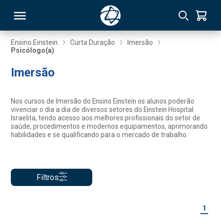
Ensino Einstein
Curta Duração
Imersão
Psicólogo(a)
RSO
Imersão
TIVAS
Nos cursos de Imersão do Ensino Einstein os alunos poderão
vivenciar o dia a dia de diversos setores do Einstein Hospital
S
IN
Israelita, tendo acesso aos melhores profissionais do setor de
saúde, procedimentos e modernos equipamentos, aprimorando
habilidades e se qualificando para o mercado de trabalho.
ONAL
Filtros
 MBA
1
NTRO