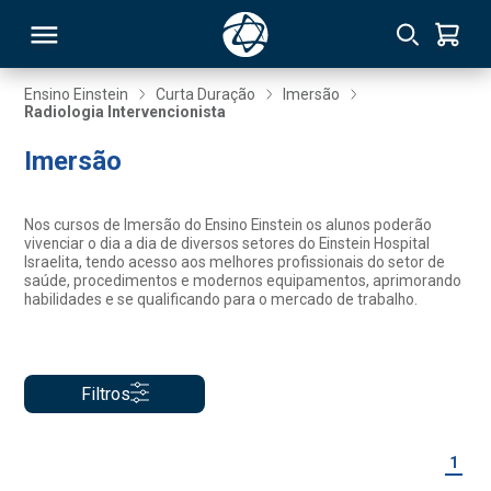
Ensino Einstein
Curta Duração
Imersão
Radiologia Intervencionista
RSO
Imersão
TIVAS
Nos cursos de Imersão do Ensino Einstein os alunos poderão
vivenciar o dia a dia de diversos setores do Einstein Hospital
S
IN
Israelita, tendo acesso aos melhores profissionais do setor de
saúde, procedimentos e modernos equipamentos, aprimorando
habilidades e se qualificando para o mercado de trabalho.
ONAL
Filtros
 MBA
1
NTRO