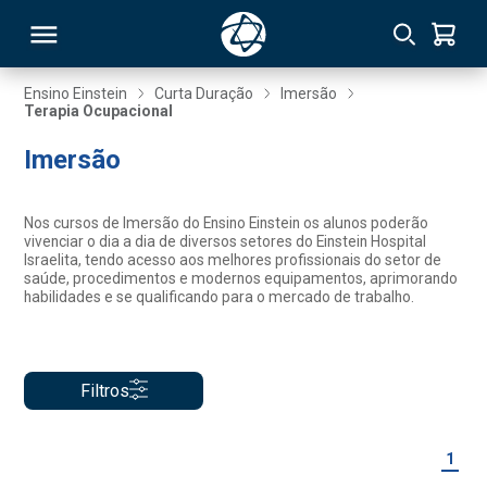
Ensino Einstein
Curta Duração
Imersão
Terapia Ocupacional
RSO
Imersão
TIVAS
Nos cursos de Imersão do Ensino Einstein os alunos poderão
vivenciar o dia a dia de diversos setores do Einstein Hospital
S
IN
Israelita, tendo acesso aos melhores profissionais do setor de
saúde, procedimentos e modernos equipamentos, aprimorando
habilidades e se qualificando para o mercado de trabalho.
ONAL
Filtros
 MBA
1
NTRO