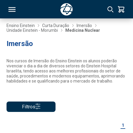
Ensino Einstein
Curta Duração
Imersão
Unidade Einstein - Morumbi
Medicina Nuclear
RSO
Imersão
TIVAS
Nos cursos de Imersão do Ensino Einstein os alunos poderão
vivenciar o dia a dia de diversos setores do Einstein Hospital
S
IN
Israelita, tendo acesso aos melhores profissionais do setor de
saúde, procedimentos e modernos equipamentos, aprimorando
habilidades e se qualificando para o mercado de trabalho.
ONAL
Filtros
 MBA
1
NTRO