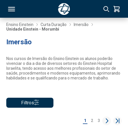
Ensino Einstein
Curta Duração
Imersão
Unidade Einstein - Morumbi
RSO
Imersão
TIVAS
Nos cursos de Imersão do Ensino Einstein os alunos poderão
vivenciar o dia a dia de diversos setores do Einstein Hospital
S
IN
Israelita, tendo acesso aos melhores profissionais do setor de
saúde, procedimentos e modernos equipamentos, aprimorando
habilidades e se qualificando para o mercado de trabalho.
ONAL
Filtros
 MBA
1
2
3
NTRO