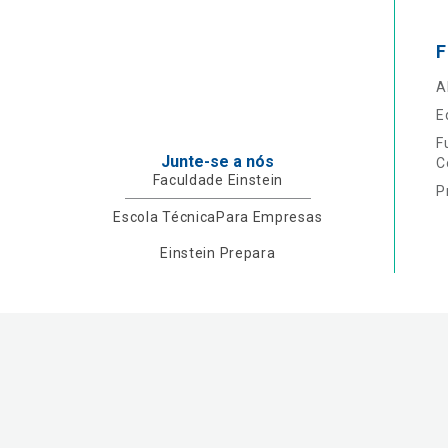
F
A
E
F
Junte-se a nós
C
Faculdade Einstein
P
Escola Técnica
Para Empresas
Einstein Prepara