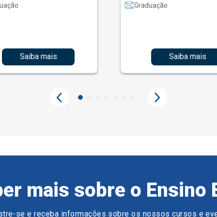
uação
Graduação
Saiba mais
Saiba mais
er mais sobre o Ensino 
tre-se e receba informações sobre os nossos cursos e ev