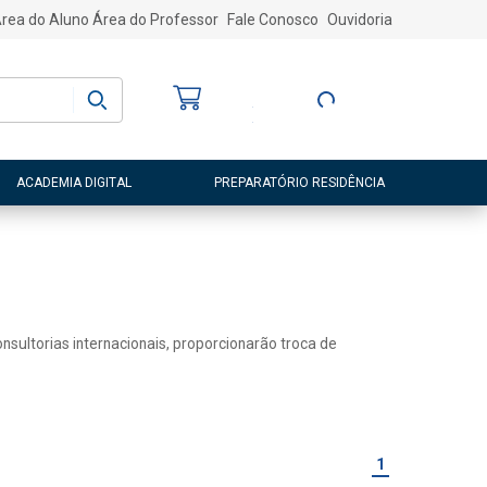
rea do Aluno
Área do Professor
Fale Conosco
Ouvidoria
Bem-vindo
(a)
Entre ou Cadastre-
se
ACADEMIA DIGITAL
PREPARATÓRIO RESIDÊNCIA
sultorias internacionais, proporcionarão troca de
1