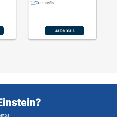
Graduação
Saiba mais
Einstein?
entos.