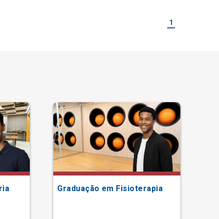
1
ria
Graduação em Fisioterapia
Gr