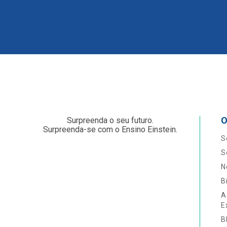
O
Surpreenda o seu futuro.
Surpreenda-se com o Ensino Einstein.
S
S
N
B
A
E
B