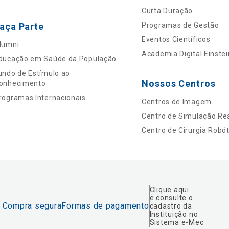
Curta Duração
aça Parte
Programas de Gestão
Eventos Científicos
lumni
Academia Digital Einstei
ducação em Saúde da População
undo de Estímulo ao
Nossos Centros
onhecimento
rogramas Internacionais
Centros de Imagem
Centro de Simulação Rea
Centro de Cirurgia Robót
Clique aqui
e consulte o
Compra segura
Formas de pagamento
cadastro da
Instituição no
Sistema e-Mec