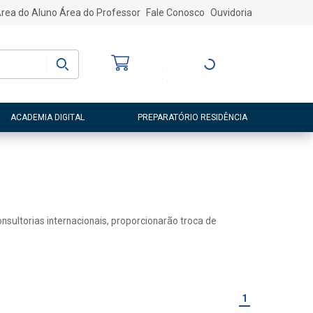
rea do Aluno
Área do Professor
Fale Conosco
Ouvidoria
Bem-vindo
(a)
Entre ou Cadastre-
se
ACADEMIA DIGITAL
PREPARATÓRIO RESIDÊNCIA
sultorias internacionais, proporcionarão troca de
1