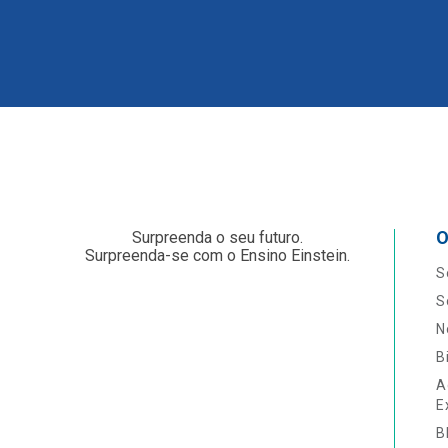
O
Surpreenda o seu futuro.
Surpreenda-se com o Ensino Einstein.
S
S
N
B
A
E
B