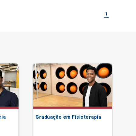
1
ria
Graduação em Fisioterapia
Gr