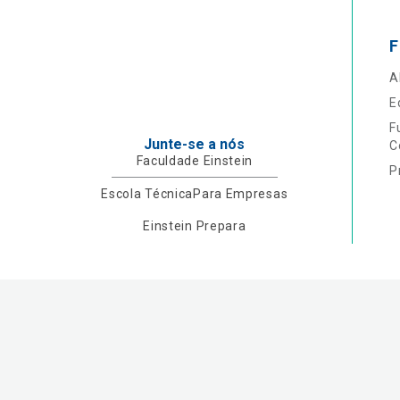
F
A
E
F
Junte-se a nós
C
Faculdade Einstein
P
Escola Técnica
Para Empresas
Einstein Prepara