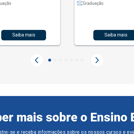
uação
Graduação
Saiba mais
Saiba mais
er mais sobre o Ensino 
tre-se e receba informações sobre os nossos cursos e ev