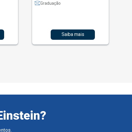
Graduação
Saiba mais
Einstein?
entos.