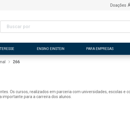
Doações
Á
NTERESSE
ENSINO EINSTEIN
PARA EMPRESAS
nal
266
tes. Os cursos, realizados em parceria com universidades, escolas e con
 importante para a carreira dos alunos.