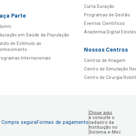
Curta Duração
aça Parte
Programas de Gestão
Eventos Científicos
lumni
Academia Digital Einstei
ducação em Saúde da População
undo de Estímulo ao
Nossos Centros
onhecimento
rogramas Internacionais
Centros de Imagem
Centro de Simulação Rea
Centro de Cirurgia Robót
Clique aqui
e consulte o
Compra segura
Formas de pagamento
cadastro da
Instituição no
Sistema e-Mec