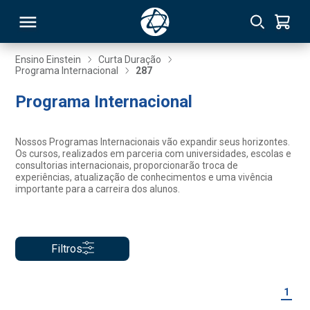
Ensino Einstein
Curta Duração
Programa Internacional
287
RSO
Programa Internacional
TIVAS
Nossos Programas Internacionais vão expandir seus horizontes.
Os cursos, realizados em parceria com universidades, escolas e
S
IN
consultorias internacionais, proporcionarão troca de
experiências, atualização de conhecimentos e uma vivência
importante para a carreira dos alunos.
ONAL
Filtros
 MBA
1
NTRO