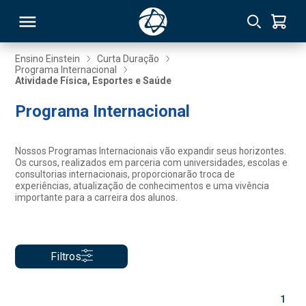
Ensino Einstein
Curta Duração
Programa Internacional
Atividade Física, Esportes e Saúde
RSO
Programa Internacional
TIVAS
Nossos Programas Internacionais vão expandir seus horizontes.
S
IN
Os cursos, realizados em parceria com universidades, escolas e
consultorias internacionais, proporcionarão troca de
experiências, atualização de conhecimentos e uma vivência
ONAL
importante para a carreira dos alunos.
 MBA
Filtros
1
NTRO