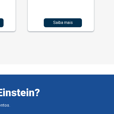
Saiba mais
Einstein?
entos.