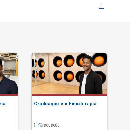
1
ria
Graduação em Fisioterapia
Gr
Graduação