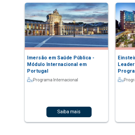
Imersão em Saúde Pública -
Einste
Módulo Internacional em
Leader
Portugal
Progra
na Joh
Programa Internacional
Progr
Saiba mais