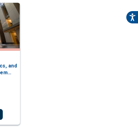
e
cs, and
l em