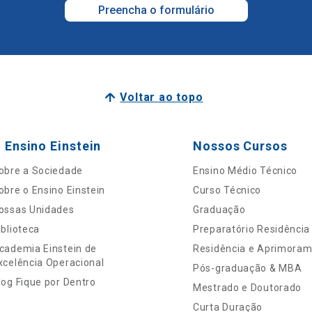
Preencha o formulário
Voltar ao topo
 Ensino Einstein
Nossos Cursos
obre a Sociedade
Ensino Médio Técnico
obre o Ensino Einstein
Curso Técnico
ossas Unidades
Graduação
iblioteca
Preparatório Residência
cademia Einstein de
Residência e Aprimora
xcelência Operacional
Pós-graduação & MBA
log Fique por Dentro
Mestrado e Doutorado
Curta Duração