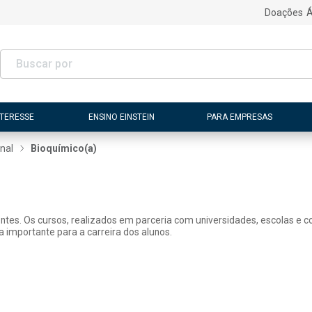
Doações
Á
NTERESSE
ENSINO EINSTEIN
PARA EMPRESAS
nal
Bioquímico(a)
tes. Os cursos, realizados em parceria com universidades, escolas e con
 importante para a carreira dos alunos.