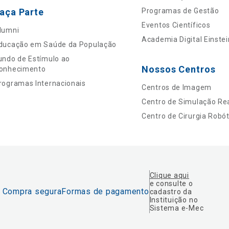
aça Parte
Programas de Gestão
Eventos Científicos
lumni
Academia Digital Einstei
ducação em Saúde da População
undo de Estímulo ao
Nossos Centros
onhecimento
rogramas Internacionais
Centros de Imagem
Centro de Simulação Rea
Centro de Cirurgia Robót
Clique aqui
e consulte o
Compra segura
Formas de pagamento
cadastro da
Instituição no
Sistema e-Mec