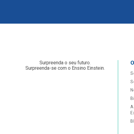
O
Surpreenda o seu futuro.
Surpreenda-se com o Ensino Einstein.
S
S
N
B
A
E
B