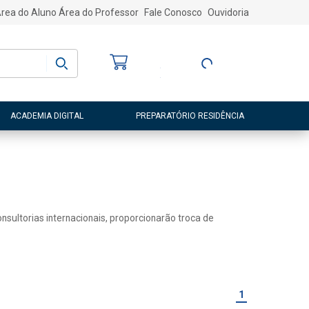
rea do Aluno
Área do Professor
Fale Conosco
Ouvidoria
Bem-vindo
(a)
Entre ou Cadastre-
se
ACADEMIA DIGITAL
PREPARATÓRIO RESIDÊNCIA
sultorias internacionais, proporcionarão troca de
1