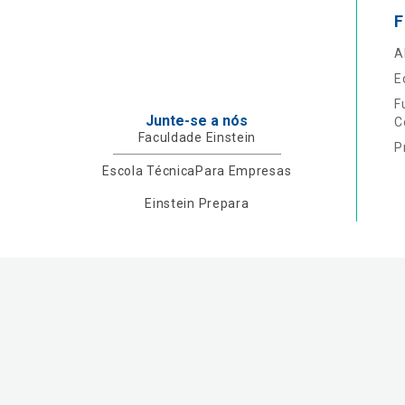
F
A
E
F
Junte-se a nós
C
Faculdade Einstein
P
Escola Técnica
Para Empresas
Einstein Prepara