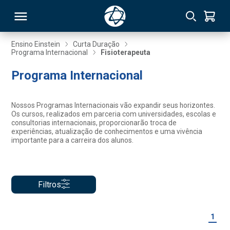
Ensino Einstein
Curta Duração
Programa Internacional
Fisioterapeuta
RSO
Programa Internacional
TIVAS
Nossos Programas Internacionais vão expandir seus horizontes.
Os cursos, realizados em parceria com universidades, escolas e
S
IN
consultorias internacionais, proporcionarão troca de
experiências, atualização de conhecimentos e uma vivência
importante para a carreira dos alunos.
ONAL
Filtros
 MBA
1
NTRO