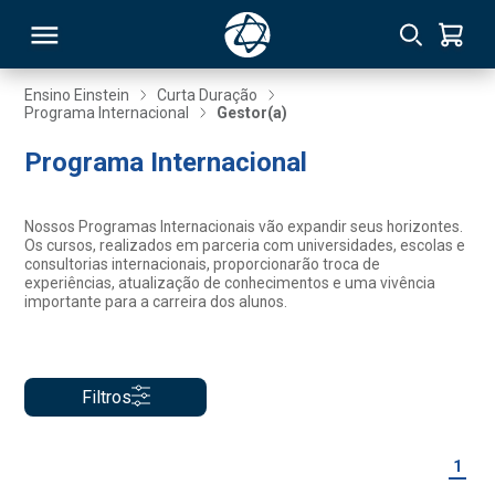
Ensino Einstein
Curta Duração
Programa Internacional
Gestor(a)
RSO
Programa Internacional
TIVAS
Nossos Programas Internacionais vão expandir seus horizontes.
Os cursos, realizados em parceria com universidades, escolas e
S
IN
consultorias internacionais, proporcionarão troca de
experiências, atualização de conhecimentos e uma vivência
importante para a carreira dos alunos.
ONAL
Filtros
 MBA
1
NTRO