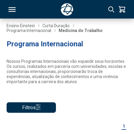
Ensino Einstein
Curta Duração
Programa Internacional
Medicina do Trabalho
RSO
Programa Internacional
TIVAS
Nossos Programas Internacionais vão expandir seus horizontes.
Os cursos, realizados em parceria com universidades, escolas e
S
IN
consultorias internacionais, proporcionarão troca de
experiências, atualização de conhecimentos e uma vivência
importante para a carreira dos alunos.
ONAL
Filtros
 MBA
1
NTRO