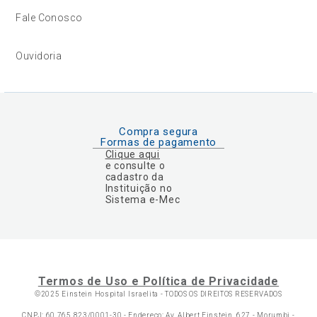
Fale Conosco
Ouvidoria
Compra segura
Formas de pagamento
Clique aqui
e consulte o
cadastro da
Instituição no
Sistema e-Mec
Termos de Uso e Política de Privacidade
©2025 Einstein Hospital Israelita -
TODOS OS DIREITOS RESERVADOS
CNPJ: 60.765.823/0001-30 - Endereço: Av. Albert Einstein, 627 - Morumbi -