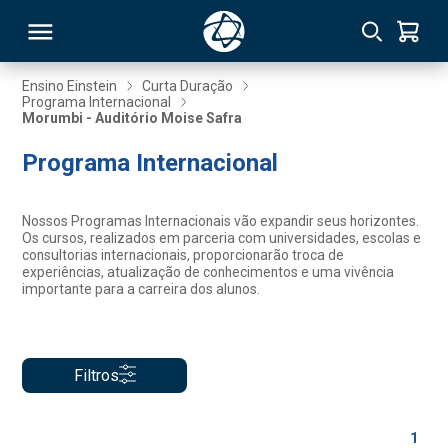
Ensino Einstein
Curta Duração
Programa Internacional
Morumbi - Auditório Moise Safra
RSO
Programa Internacional
TIVAS
Nossos Programas Internacionais vão expandir seus horizontes.
S
IN
Os cursos, realizados em parceria com universidades, escolas e
consultorias internacionais, proporcionarão troca de
experiências, atualização de conhecimentos e uma vivência
ONAL
importante para a carreira dos alunos.
 MBA
Filtros
1
NTRO