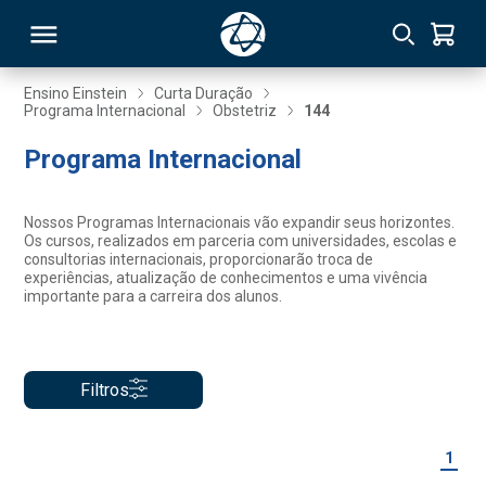
Ensino Einstein
Curta Duração
Programa Internacional
Obstetriz
144
RSO
Programa Internacional
TIVAS
Nossos Programas Internacionais vão expandir seus horizontes.
Os cursos, realizados em parceria com universidades, escolas e
S
IN
consultorias internacionais, proporcionarão troca de
experiências, atualização de conhecimentos e uma vivência
importante para a carreira dos alunos.
ONAL
Filtros
 MBA
1
NTRO