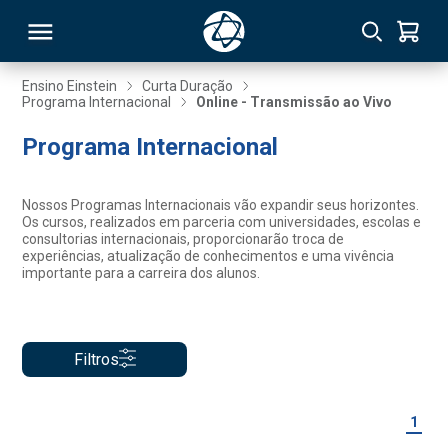
Ensino Einstein
Curta Duração
Programa Internacional
Online - Transmissão ao Vivo
RSO
Programa Internacional
TIVAS
Nossos Programas Internacionais vão expandir seus horizontes.
Os cursos, realizados em parceria com universidades, escolas e
S
IN
consultorias internacionais, proporcionarão troca de
experiências, atualização de conhecimentos e uma vivência
importante para a carreira dos alunos.
ONAL
Filtros
 MBA
1
NTRO