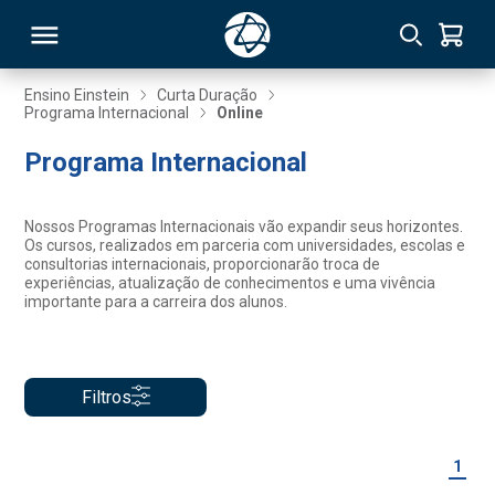
Ensino Einstein
Curta Duração
Programa Internacional
Online
RSO
Programa Internacional
TIVAS
Nossos Programas Internacionais vão expandir seus horizontes.
Os cursos, realizados em parceria com universidades, escolas e
S
IN
consultorias internacionais, proporcionarão troca de
experiências, atualização de conhecimentos e uma vivência
importante para a carreira dos alunos.
ONAL
Filtros
 MBA
1
NTRO