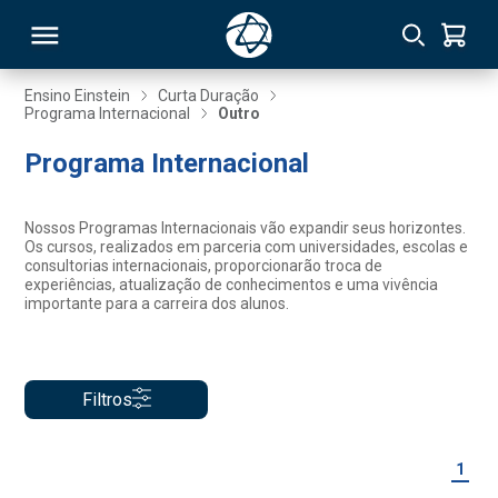
Ensino Einstein
Curta Duração
Programa Internacional
Outro
RSO
Programa Internacional
TIVAS
Nossos Programas Internacionais vão expandir seus horizontes.
Os cursos, realizados em parceria com universidades, escolas e
S
IN
consultorias internacionais, proporcionarão troca de
experiências, atualização de conhecimentos e uma vivência
importante para a carreira dos alunos.
ONAL
Filtros
 MBA
1
NTRO