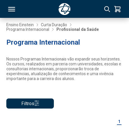
Ensino Einstein
Curta Duração
Programa Internacional
Profissional da Saúde
RSO
Programa Internacional
TIVAS
Nossos Programas Internacionais vão expandir seus horizontes.
Os cursos, realizados em parceria com universidades, escolas e
S
IN
consultorias internacionais, proporcionarão troca de
experiências, atualização de conhecimentos e uma vivência
importante para a carreira dos alunos.
ONAL
Filtros
 MBA
1
NTRO