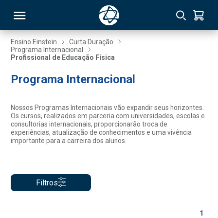
Ensino Einstein
Curta Duração
Programa Internacional
Profissional de Educação Física
RSO
Programa Internacional
TIVAS
Nossos Programas Internacionais vão expandir seus horizontes.
S
IN
Os cursos, realizados em parceria com universidades, escolas e
consultorias internacionais, proporcionarão troca de
experiências, atualização de conhecimentos e uma vivência
ONAL
importante para a carreira dos alunos.
 MBA
Filtros
1
NTRO