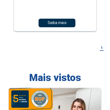
Saiba mais
1
Mais vistos