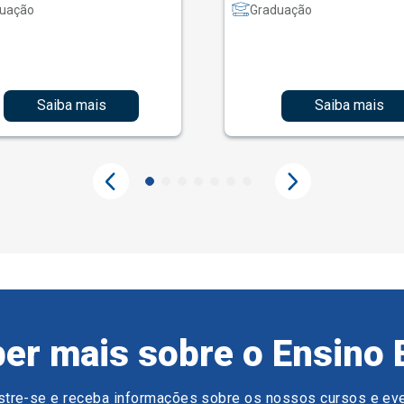
uação
Graduação
Saiba mais
Saiba mais
er mais sobre o Ensino 
tre-se e receba informações sobre os nossos cursos e ev