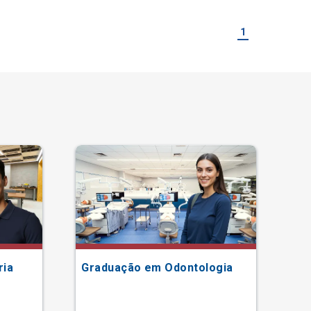
1
ria
Graduação em Odontologia
Gr