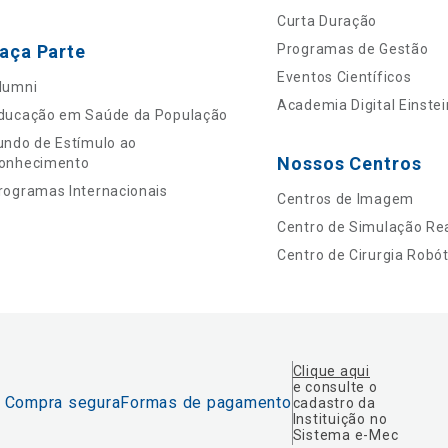
Curta Duração
aça Parte
Programas de Gestão
Eventos Científicos
lumni
Academia Digital Einstei
ducação em Saúde da População
undo de Estímulo ao
Nossos Centros
onhecimento
rogramas Internacionais
Centros de Imagem
Centro de Simulação Rea
Centro de Cirurgia Robót
Clique aqui
e consulte o
Compra segura
Formas de pagamento
cadastro da
Instituição no
Sistema e-Mec