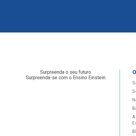
O
Surpreenda o seu futuro.
Surpreenda-se com o Ensino Einstein.
S
S
N
B
A
E
B