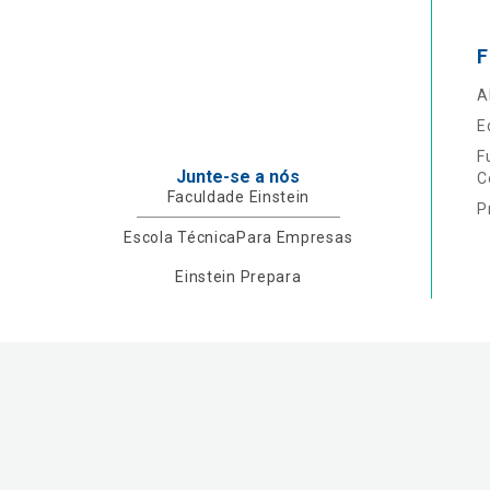
F
A
E
F
Junte-se a nós
C
Faculdade Einstein
P
Escola Técnica
Para Empresas
Einstein Prepara