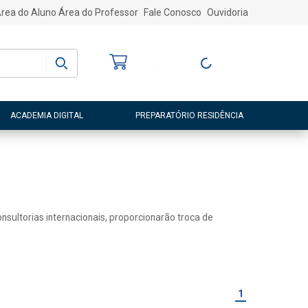
rea do Aluno
Área do Professor
Fale Conosco
Ouvidoria
Bem-vindo
(a)
Entre ou Cadastre-
se
ACADEMIA DIGITAL
PREPARATÓRIO RESIDÊNCIA
sultorias internacionais, proporcionarão troca de
1