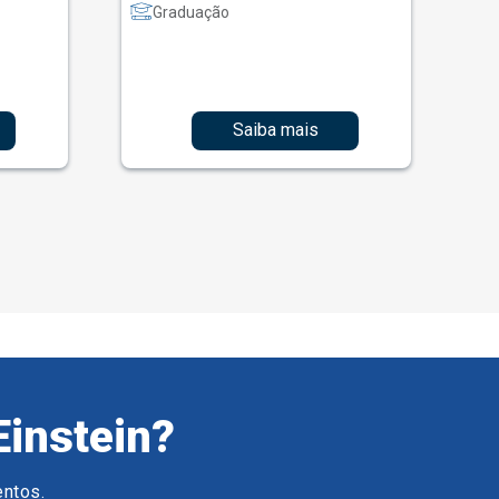
Graduação
Saiba mais
Einstein?
entos.