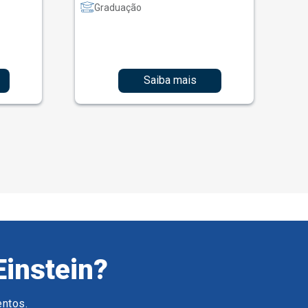
Graduação
Saiba mais
Einstein?
entos.