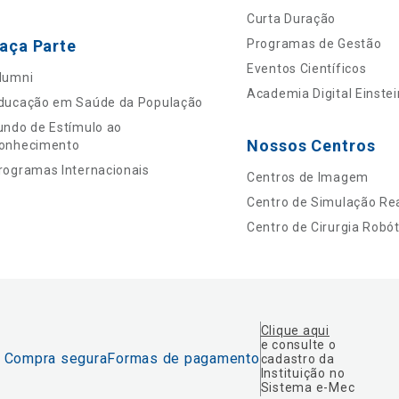
Curta Duração
aça Parte
Programas de Gestão
Eventos Científicos
lumni
Academia Digital Einstei
ducação em Saúde da População
undo de Estímulo ao
Nossos Centros
onhecimento
rogramas Internacionais
Centros de Imagem
Centro de Simulação Rea
Centro de Cirurgia Robót
Clique aqui
e consulte o
Compra segura
Formas de pagamento
cadastro da
Instituição no
Sistema e-Mec