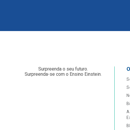
O
Surpreenda o seu futuro.
Surpreenda-se com o Ensino Einstein.
S
S
N
B
A
E
B