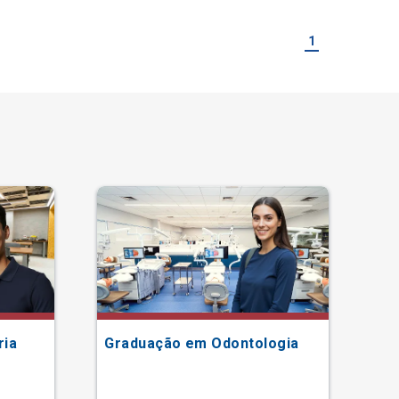
1
ria
Graduação em Odontologia
Gr