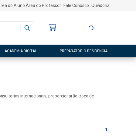
rea do Aluno
Área do Professor
Fale Conosco
Ouvidoria
Bem-vindo
(a)
Entre ou Cadastre-
se
ACADEMIA DIGITAL
PREPARATÓRIO RESIDÊNCIA
sultorias internacionais, proporcionarão troca de
1