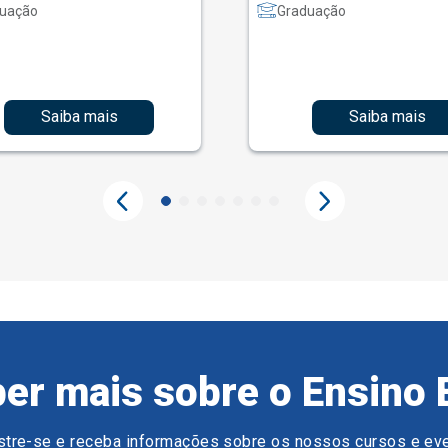
uação
Graduação
Saiba mais
Saiba mais
er mais sobre o Ensino 
tre-se e receba informações sobre os nossos cursos e ev