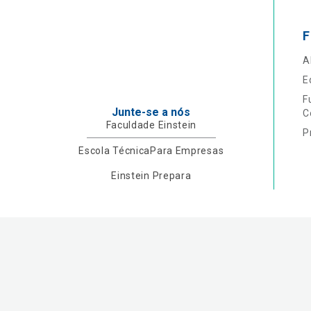
F
A
E
F
Junte-se a nós
C
Faculdade Einstein
P
Escola Técnica
Para Empresas
Einstein Prepara