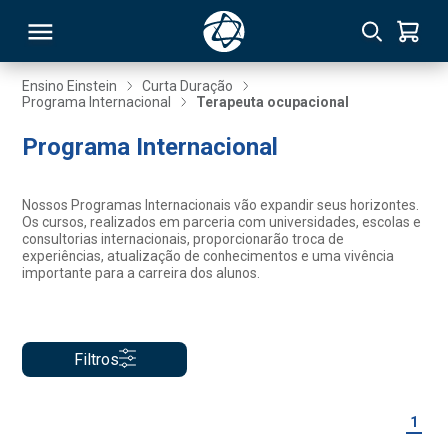
Ensino Einstein
Curta Duração
Programa Internacional
Terapeuta ocupacional
RSO
Programa Internacional
TIVAS
Nossos Programas Internacionais vão expandir seus horizontes.
Os cursos, realizados em parceria com universidades, escolas e
S
IN
consultorias internacionais, proporcionarão troca de
experiências, atualização de conhecimentos e uma vivência
importante para a carreira dos alunos.
ONAL
Filtros
 MBA
1
NTRO