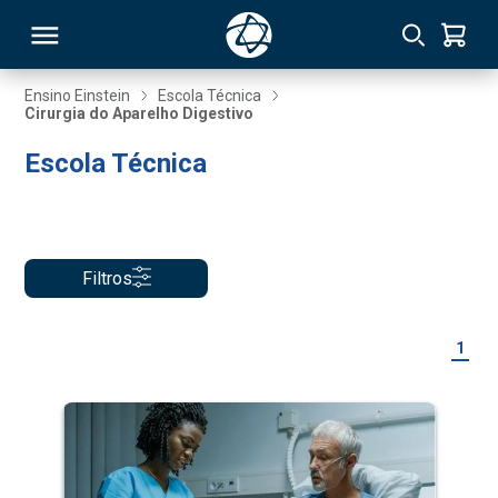
Ensino Einstein
Escola Técnica
Cirurgia do Aparelho Digestivo
RSO
Escola Técnica
TIVAS
S
IN
Filtros
ONAL
1
 MBA
NTRO