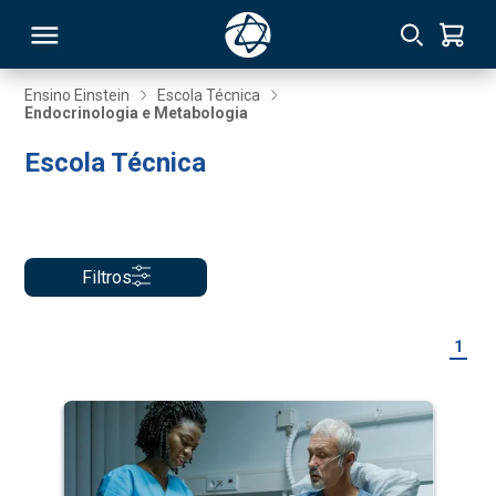
Ensino Einstein
Escola Técnica
Endocrinologia e Metabologia
RSO
Escola Técnica
TIVAS
S
IN
Filtros
ONAL
1
 MBA
NTRO