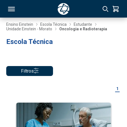
Ensino Einstein
Escola Técnica
Estudante
Unidade Einstein - Morato
Oncologia e Radioterapia
RSO
Escola Técnica
TIVAS
S
IN
Filtros
ONAL
1
 MBA
NTRO