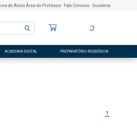
rea do Aluno
Área do Professor
Fale Conosco
Ouvidoria
Bem-vindo
(a)
Entre ou Cadastre-
se
ACADEMIA DIGITAL
PREPARATÓRIO RESIDÊNCIA
1