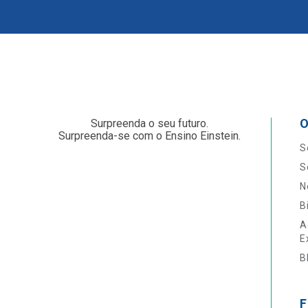
O
Surpreenda o seu futuro.
Surpreenda-se com o Ensino Einstein.
S
S
N
B
A
E
B
F