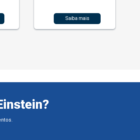
Saiba mais
Einstein?
entos.