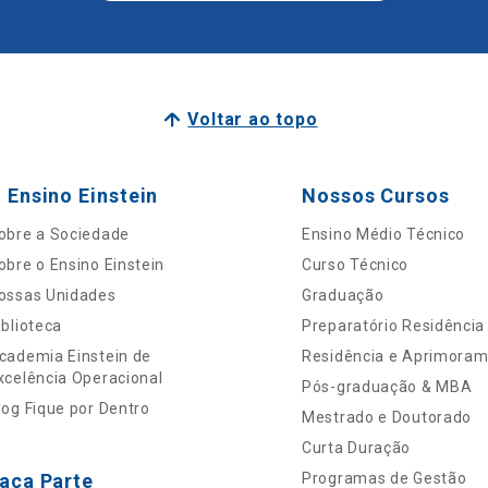
Voltar ao topo
 Ensino Einstein
Nossos Cursos
obre a Sociedade
Ensino Médio Técnico
obre o Ensino Einstein
Curso Técnico
ossas Unidades
Graduação
iblioteca
Preparatório Residência
cademia Einstein de
Residência e Aprimora
xcelência Operacional
Pós-graduação & MBA
log Fique por Dentro
Mestrado e Doutorado
Curta Duração
aça Parte
Programas de Gestão