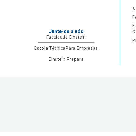
A
E
F
Junte-se a nós
C
Faculdade Einstein
P
Escola Técnica
Para Empresas
Einstein Prepara