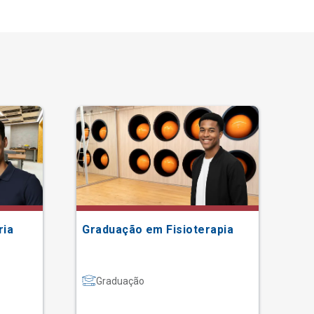
ria
Graduação em Fisioterapia
Gr
Graduação