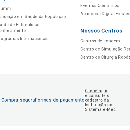
Eventos Científicos
lumni
Academia Digital Einstei
ducação em Saúde da População
undo de Estímulo ao
Nossos Centros
onhecimento
rogramas Internacionais
Centros de Imagem
Centro de Simulação Rea
Centro de Cirurgia Robót
Clique aqui
e consulte o
Compra segura
Formas de pagamento
cadastro da
Instituição no
Sistema e-Mec