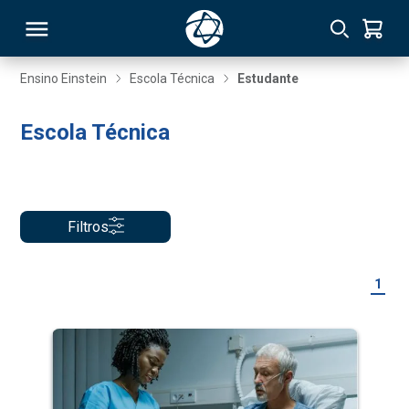
Ensino Einstein
Escola Técnica
Estudante
RSO
Escola Técnica
TIVAS
S
IN
Filtros
ONAL
1
 MBA
NTRO