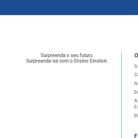
O
Surpreenda o seu futuro.
Surpreenda-se com o Ensino Einstein.
S
S
N
B
A
E
B
F