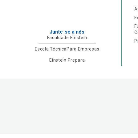
A
E
F
Junte-se a nós
C
Faculdade Einstein
P
Escola Técnica
Para Empresas
Einstein Prepara