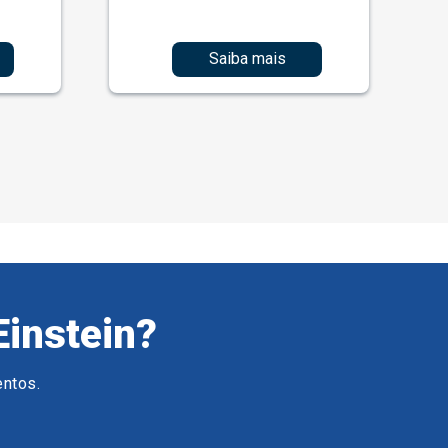
Saiba mais
Einstein?
entos.