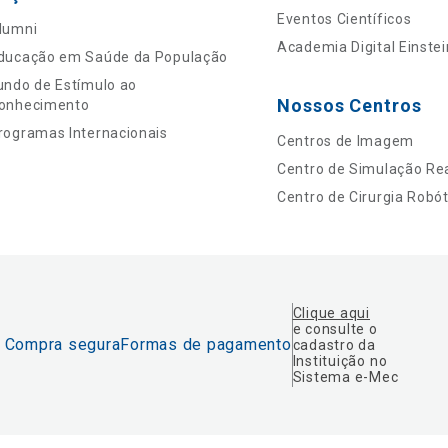
Eventos Científicos
lumni
Academia Digital Einstei
ducação em Saúde da População
undo de Estímulo ao
Nossos Centros
onhecimento
rogramas Internacionais
Centros de Imagem
Centro de Simulação Rea
Centro de Cirurgia Robót
Clique aqui
e consulte o
Compra segura
Formas de pagamento
cadastro da
Instituição no
Sistema e-Mec