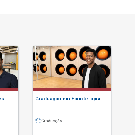
ria
Graduação em Fisioterapia
Gr
Graduação