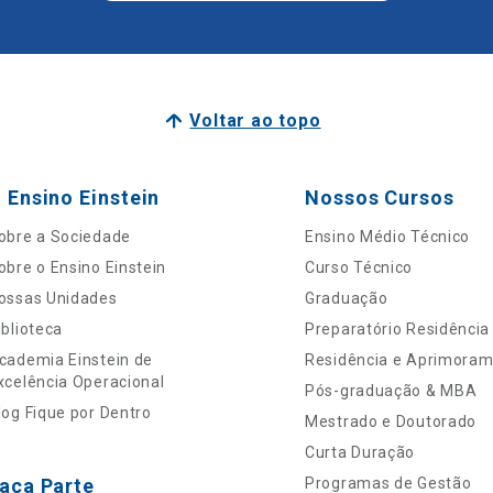
Voltar ao topo
 Ensino Einstein
Nossos Cursos
obre a Sociedade
Ensino Médio Técnico
obre o Ensino Einstein
Curso Técnico
ossas Unidades
Graduação
iblioteca
Preparatório Residência
cademia Einstein de
Residência e Aprimora
xcelência Operacional
Pós-graduação & MBA
log Fique por Dentro
Mestrado e Doutorado
Curta Duração
aça Parte
Programas de Gestão