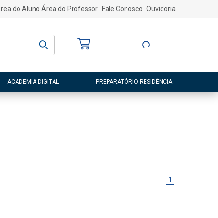
rea do Aluno
Área do Professor
Fale Conosco
Ouvidoria
Bem-vindo
(a)
Entre ou Cadastre-
se
ACADEMIA DIGITAL
PREPARATÓRIO RESIDÊNCIA
1