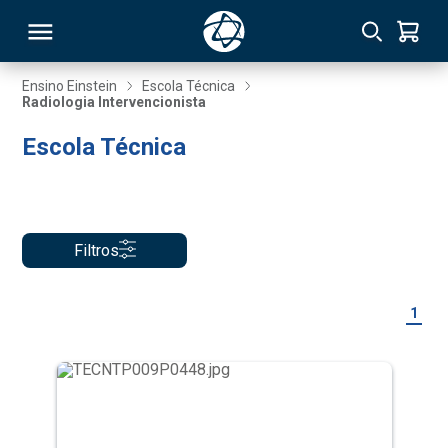
Ensino Einstein
Escola Técnica
Radiologia Intervencionista
RSO
Escola Técnica
TIVAS
S
IN
Filtros
ONAL
1
 MBA
NTRO