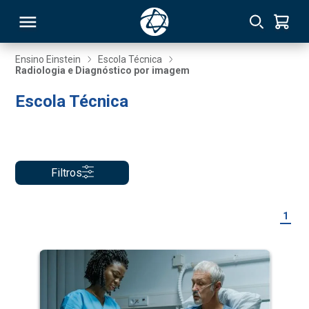
Ensino Einstein
Escola Técnica
Radiologia e Diagnóstico por imagem
RSO
Escola Técnica
TIVAS
S
IN
Filtros
ONAL
1
 MBA
NTRO