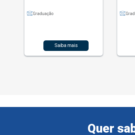
Graduação
Grad
Saiba mais
Quer sab