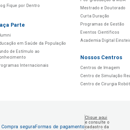
log Fique por Dentro
Mestrado e Doutorado
Curta Duração
aça Parte
Programas de Gestão
Eventos Científicos
lumni
Academia Digital Einstei
ducação em Saúde da População
undo de Estímulo ao
Nossos Centros
onhecimento
rogramas Internacionais
Centros de Imagem
Centro de Simulação Rea
Centro de Cirurgia Robót
Clique aqui
e consulte o
Compra segura
Formas de pagamento
cadastro da