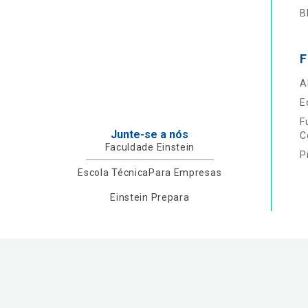
B
F
A
E
F
Junte-se a nós
C
Faculdade Einstein
P
Escola Técnica
Para Empresas
Einstein Prepara