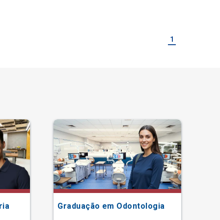
1
ria
Graduação em Odontologia
Gr