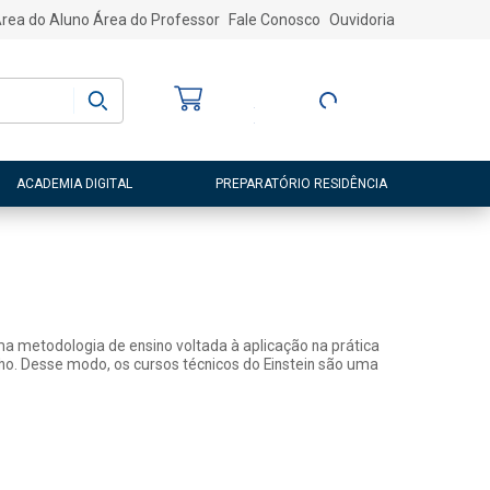
rea do Aluno
Área do Professor
Fale Conosco
Ouvidoria
Bem-vindo
(a)
Entre ou Cadastre-
se
ACADEMIA DIGITAL
PREPARATÓRIO RESIDÊNCIA
a metodologia de ensino voltada à aplicação na prática
lho. Desse modo, os cursos técnicos do Einstein são uma