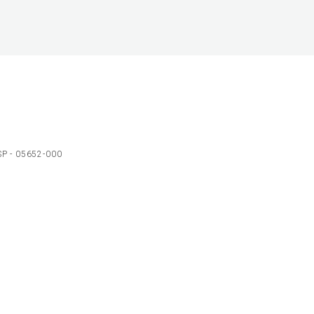
 SP - 05652-000
Ol
C
p
t
a