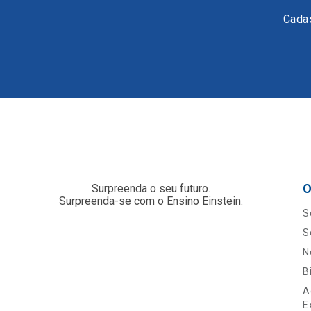
Cadas
O
Surpreenda o seu futuro.
Surpreenda-se com o Ensino Einstein.
S
S
N
B
A
E