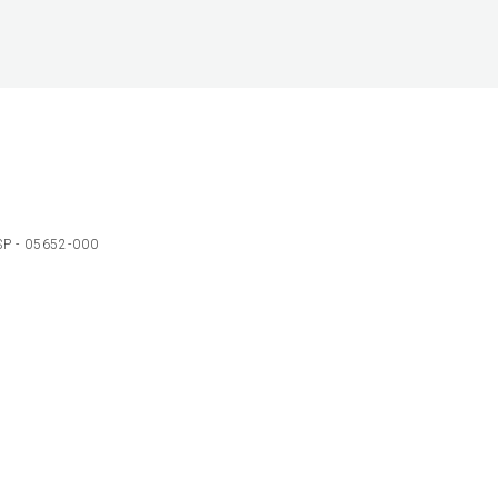
 SP - 05652-000
Ol
C
p
t
a