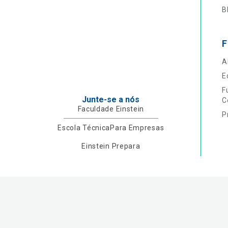
B
F
A
E
F
Junte-se a nós
C
Faculdade Einstein
P
Escola Técnica
Para Empresas
Einstein Prepara