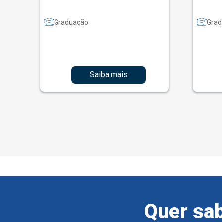
Graduação
Grad
Saiba mais
Quer sab