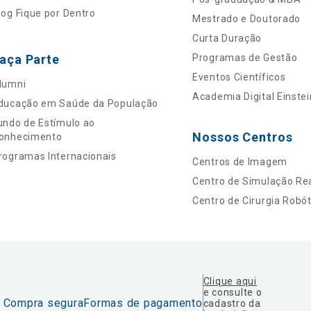
log Fique por Dentro
Mestrado e Doutorado
Curta Duração
aça Parte
Programas de Gestão
Eventos Científicos
lumni
Academia Digital Einstei
ducação em Saúde da População
undo de Estímulo ao
Nossos Centros
onhecimento
rogramas Internacionais
Centros de Imagem
Centro de Simulação Rea
Centro de Cirurgia Robót
Clique aqui
e consulte o
Compra segura
Formas de pagamento
cadastro da