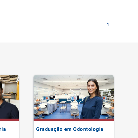
1
ria
Graduação em Odontologia
Gr