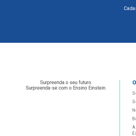
Cadas
O
Surpreenda o seu futuro.
Surpreenda-se com o Ensino Einstein.
S
S
N
B
A
E