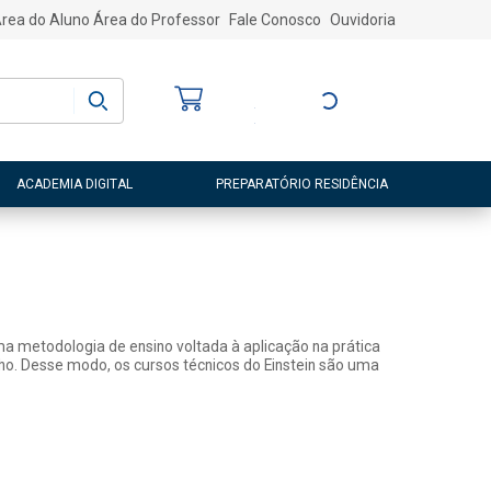
rea do Aluno
Área do Professor
Fale Conosco
Ouvidoria
Bem-vindo
(a)
Entre ou Cadastre-
se
ACADEMIA DIGITAL
PREPARATÓRIO RESIDÊNCIA
a metodologia de ensino voltada à aplicação na prática
lho. Desse modo, os cursos técnicos do Einstein são uma