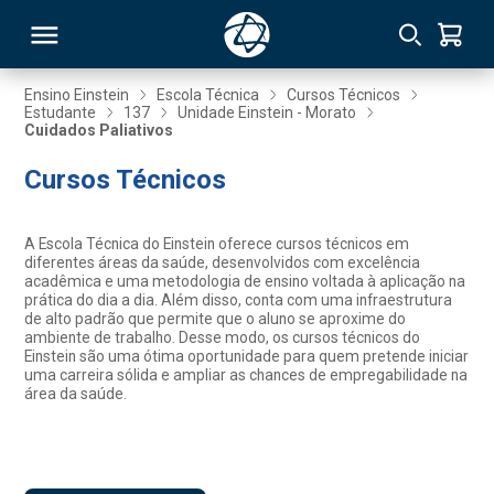
Ensino Einstein
Escola Técnica
Cursos Técnicos
Estudante
137
Unidade Einstein - Morato
Cuidados Paliativos
RSO
Cursos Técnicos
TIVAS
A Escola Técnica do Einstein oferece cursos técnicos em
S
IN
diferentes áreas da saúde, desenvolvidos com excelência
acadêmica e uma metodologia de ensino voltada à aplicação na
prática do dia a dia. Além disso, conta com uma infraestrutura
ONAL
de alto padrão que permite que o aluno se aproxime do
ambiente de trabalho. Desse modo, os cursos técnicos do
Einstein são uma ótima oportunidade para quem pretende iniciar
uma carreira sólida e ampliar as chances de empregabilidade na
área da saúde.
 MBA
NTRO