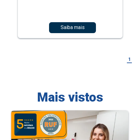
Saiba mais
1
Mais vistos