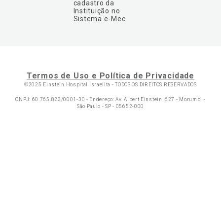
cadastro da
Instituição no
Sistema e-Mec
Termos de Uso e Política de Privacidade
©2025 Einstein Hospital Israelita -
TODOS OS DIREITOS RESERVADOS
CNPJ: 60.765.823/0001-30 - Endereço: Av. Albert Einstein, 627 - Morumbi -
São Paulo - SP - 05652-000
Ol
C
p
t
a
Wh
N
Fa