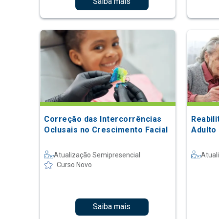
Saiba mais
Correção das Intercorrências
Reabil
Oclusais no Crescimento Facial
Adulto
Atualização Semipresencial
Atual
Curso Novo
Saiba mais