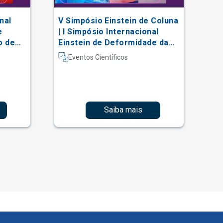
nal
V Simpósio Einstein de Coluna
AC
e
| I Simpósio Internacional
Vi
o de
Einstein de Deformidade da
al
Coluna e Técnicas Complexas
Eventos Científicos
Saiba mais