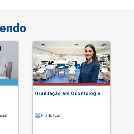
vendo
Graduação em Odontologia
MB
e 
cial
Graduação