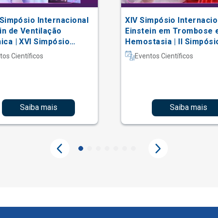
 Simpósio Internacional
XIV Simpósio Internacio
in de Ventilação
Einstein em Trombose 
ca | XVI Simpósio
Hemostasia | II Simpósi
acional Einstein de
Hematologia Laboratori
tos Científicos
Eventos Científicos
erapia em Terapia
iva
Saiba mais
Saiba mais