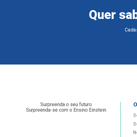
Quer sab
Cadas
O
Surpreenda o seu futuro.
Surpreenda-se com o Ensino Einstein.
S
S
N