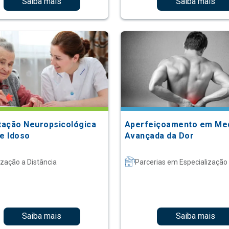
Saiba mais
Saiba mais
itação Neuropsicológica
Aperfeiçoamento em Med
 e Idoso
Avançada da Dor
ização a Distância
Parcerias em Especialização
Saiba mais
Saiba mais