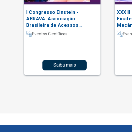
I Congresso Einstein -
XXXIII
 do
ABRAVA: Associação
Einste
Brasileira de Acessos
Mecâni
Vasculares
Intern
Eventos Científicos
Even
Fisiot
Intens
Saiba mais