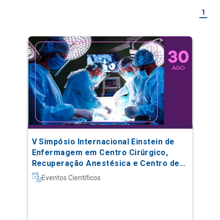
1
V Simpósio Internacional Einstein de
Enfermagem em Centro Cirúrgico,
Recuperação Anestésica e Centro de
Material e Esterilização
Eventos Científicos