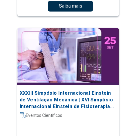
Saiba mais
XXXIII Simpósio Internacional Einstein
de Ventilação Mecânica | XVI Simpósio
Internacional Einstein de Fisioterapia
em Terapia Intensiva
Eventos Científicos