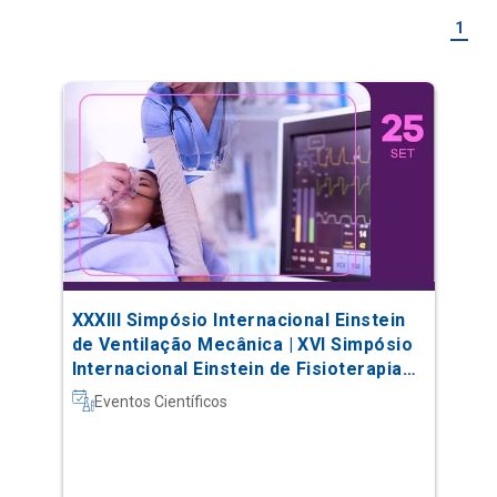
1
XXXIII Simpósio Internacional Einstein
de Ventilação Mecânica | XVI Simpósio
Internacional Einstein de Fisioterapia
em Terapia Intensiva
Eventos Científicos