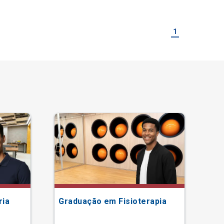
1
ria
Graduação em Fisioterapia
Gr