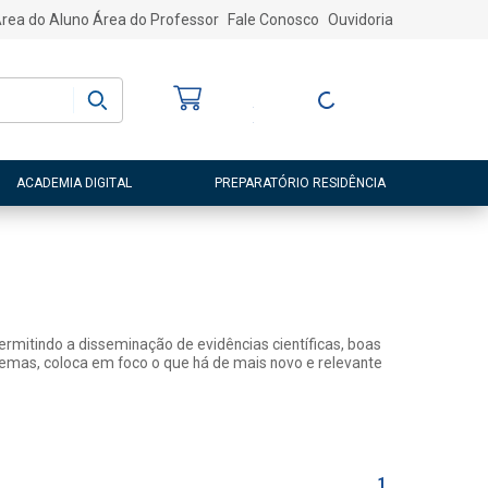
rea do Aluno
Área do Professor
Fale Conosco
Ouvidoria
Bem-vindo
(a)
Entre ou Cadastre-
se
ACADEMIA DIGITAL
PREPARATÓRIO RESIDÊNCIA
rmitindo a disseminação de evidências científicas, boas
 temas, coloca em foco o que há de mais novo e relevante
1