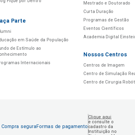
log Fique por Dentro
Mestrado e Doutorado
Curta Duração
aça Parte
Programas de Gestão
Eventos Científicos
lumni
Academia Digital Einstei
ducação em Saúde da População
undo de Estímulo ao
Nossos Centros
onhecimento
rogramas Internacionais
Centros de Imagem
Centro de Simulação Rea
Centro de Cirurgia Robót
Clique aqui
e consulte o
Compra segura
Formas de pagamento
cadastro da
Instituição no