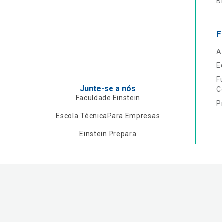
B
F
A
E
F
Junte-se a nós
C
Faculdade Einstein
P
Escola Técnica
Para Empresas
Einstein Prepara