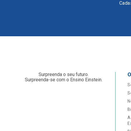
Cadas
O
Surpreenda o seu futuro.
Surpreenda-se com o Ensino Einstein.
S
S
N
B
A
E