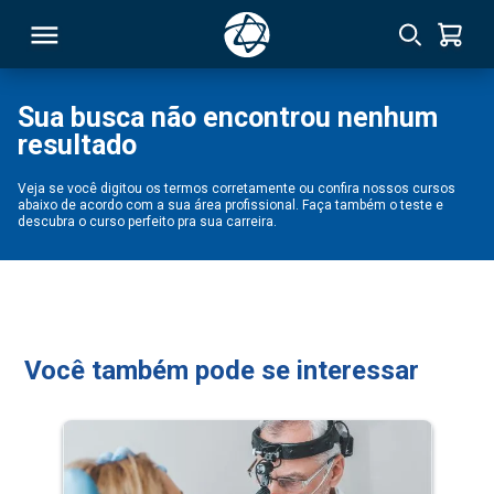
Sua busca não encontrou nenhum
resultado
RSO
Veja se você digitou os termos corretamente ou confira nossos cursos
abaixo de acordo com a sua área profissional. Faça também o teste e
TIVAS
descubra o curso perfeito pra sua carreira.
S
IN
ONAL
Você também pode se interessar
 MBA
NTRO