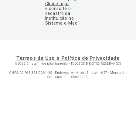
Clique aqui
e consulte o
cadastro da
Instituição no
Sistema e-Mec
Termos de Uso e Política de Privacidade
©2025 Einstein Hospital Israelita -
TODOS OS DIREITOS RESERVADOS
CNPJ: 60.765.823/0001-30 - Endereço: Av. Albert Einstein, 627 - Morumbi -
São Paulo - SP - 05652-000
Ol
C
p